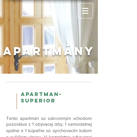
apartmány
Apartman-
Superior
Tento apartmán so súkromným vchodom
pozostáva z 1 obývacej izby, 1 samostatnej
spálne a 1 kúpeľne so sprchovacím kútom
a sušičom vlasov. V kompletne vybavenej