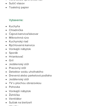
Sušič vlasov
Toaletný papier
Vybavenie:
Kuchyňa
Chladnička
Čajová kanvica/kávovar
Mikrovlnná rúra
Kuchynský riad
Rýchlovarná kanvica
Vonkajší nábytok
Sporák
Hriankovač
Gril
Jedálenský stôl
Pracovný stôl
Detektor oxidu uhoľnatého
Drevená alebo parketová podlaha
Jedálenský stôl
TV s plochou obrazovkou
Pohovka
Vonkajší nábytok
Žehlička
Ventilátor
Sušiak na bielizeň