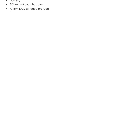
Uteráky
Súkromný byt v budove
Knihy, DVD a hudba pre deti
Žehliace potreby
Priestor na posedenie
Spoločenské hry/puzzle
Zásuvka pri posteli
Čajová kanvica/kávovar
Gril
Mikrovlnná rúra
TV
Chladnička
Hriankovač
Posteľná bielizeň
Streamovacie služby (napr. Netflix)
Sporák
Koberec
Súkromný vchod
Kuchynský riad
Kuchynka
Rýchlovarná kanvica
Kuchyňa
Rozkladacia pohovka
Kúrenie
Skriňa alebo šatník
Čistiace prostriedky
Stojan na oblečenie
Dezinfekcia na ruky