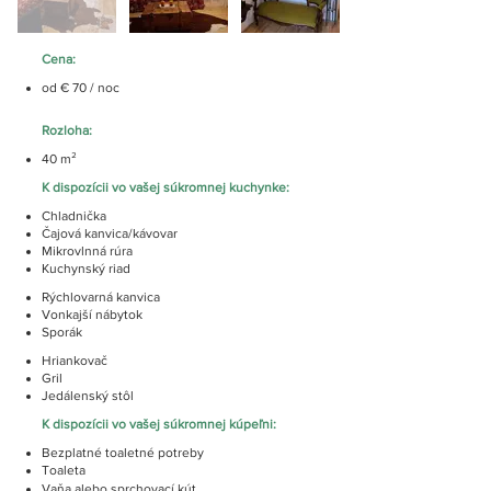
Cena:
od € 70 / noc
Rozloha:
40 m²
K dispozícii vo vašej súkromnej kuchynke:
Chladnička
Čajová kanvica/kávovar
Mikrovlnná rúra
Kuchynský riad
Rýchlovarná kanvica
Vonkajší nábytok
Sporák
Hriankovač
Gril
Jedálenský stôl
K dispozícii vo vašej súkromnej kúpeľni:
Bezplatné toaletné potreby
Toaleta
Vaňa alebo sprchovací kút