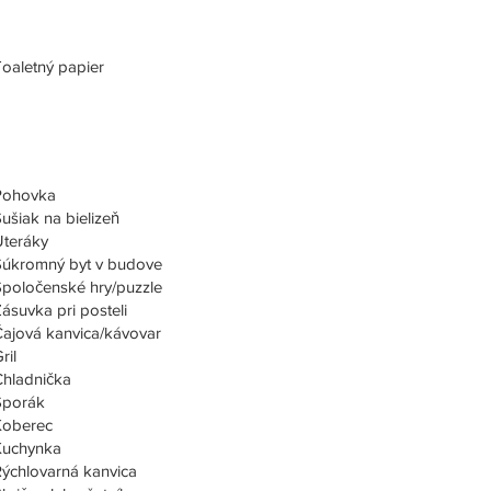
oaletný papier
Pohovka
ušiak na bielizeň
Uteráky
Súkromný byt v budove
Spoločenské hry/puzzle
ásuvka pri posteli
ajová kanvica/kávovar
ril
Chladnička
Sporák
Koberec
Kuchynka
ýchlovarná kanvica