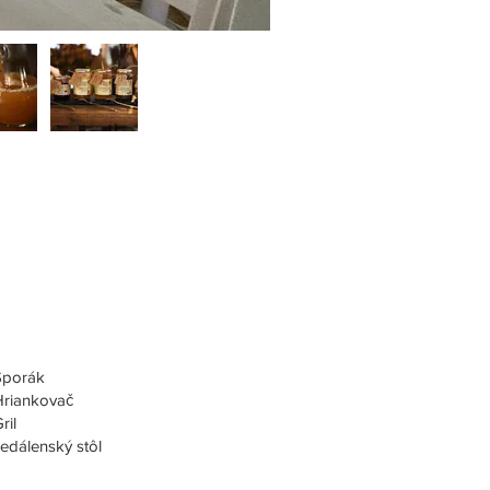
Sporák
Hriankovač
ril
edálenský stôl