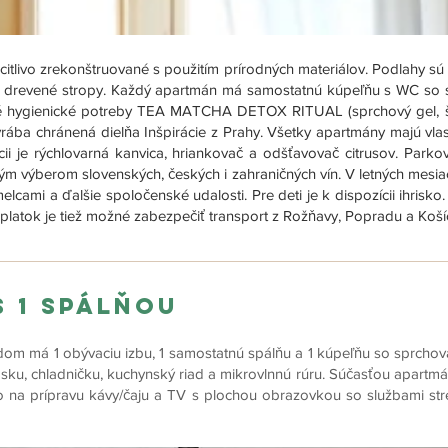
itlivo zrekonštruované s použitím prírodných materiálov. Podlahy sú
 drevené stropy. Každý apartmán má samostatnú kúpeľňu s WC so 
litné hygienické potreby TEA MATCHA DETOX RITUAL (sprchový gel, š
rába chránená dielňa Inšpirácie z Prahy. Všetky apartmány majú vlas
ícii je rýchlovarná kanvica, hriankovač a odšťavovač citrusov. Park
ným výberom slovenských, českých i zahraničných vín. V letných mesi
elcami a ďalšie spoločenské udalosti. Pre deti je k dispozícii ihrisk
poplatok je tiež možné zabezpečiť transport z Rožňavy, Popradu a Koší
 1 spálňou
m má 1 obývaciu izbu, 1 samostatnú spálňu a 1 kúpeľňu so sprchov
ku, chladničku, kuchynský riad a mikrovlnnú rúru. Súčasťou apartmán
o na prípravu kávy/čaju a TV s plochou obrazovkou so službami st