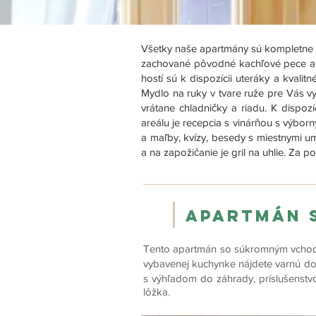
Všetky naše apartmány sú kompletne c
zachované pôvodné kachľové pece a
hostí sú k dispozícii uteráky a kva
Mydlo na ruky v tvare ruže pre Vás vy
vrátane chladničky a riadu. K dispoz
areálu je recepcia s vinárňou s výbor
a maľby, kvízy, besedy s miestnymi um
a na zapožičanie je gril na uhlie. Za 
Apartmán s
Tento apartmán so súkromným vchodo
vybavenej kuchynke nájdete varnú dos
s výhľadom do záhrady, príslušenstv
lôžka.