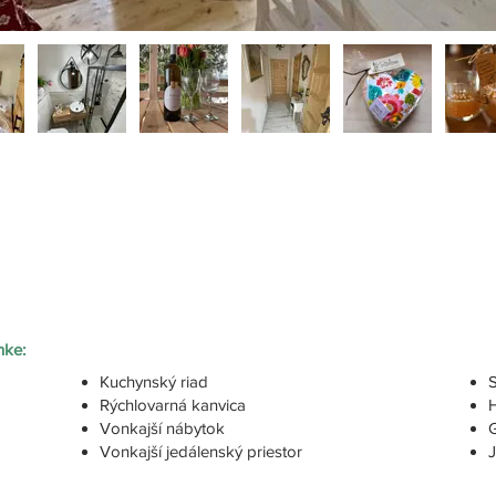
nke:
Kuchynský riad
Rýchlovarná kanvica
Vonkajší nábytok
G
Vonkajší jedálenský priestor
J