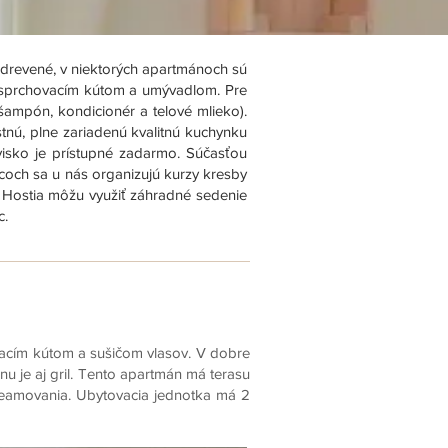
 drevené, v niektorých apartmánoch sú
sprchovacím kútom a umývadlom. Pre
ampón, kondicionér a telové mlieko).
tnú, plne zariadenú kvalitnú kuchynku
ovisko je prístupné zadarmo. Súčasťou
acoch sa u nás organizujú kurzy kresby
o. Hostia môžu využiť záhradné sedenie
c.
acím kútom a sušičom vlasov. V dobre
u je aj gril. Tento apartmán má terasu
reamovania. Ubytovacia jednotka má 2