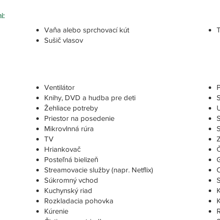
i:
Vaňa alebo sprchovací kút
T
Sušič vlasov
Ventilátor
Knihy, DVD a hudba pre deti
S
Žehliace potreby
Priestor na posedenie
Mikrovlnná rúra
TV
Z
Hriankovač
Č
Posteľná bielizeň
G
Streamovacie služby (napr. Netflix)
Súkromný vchod
Kuchynský riad
Rozkladacia pohovka
Kúrenie
R