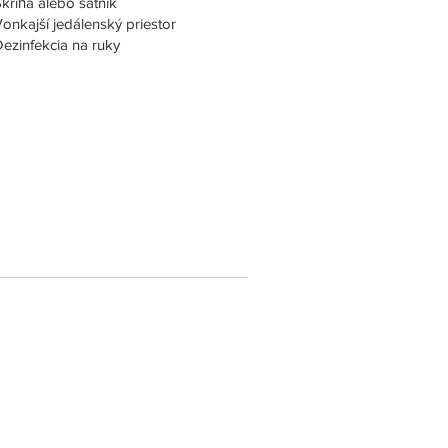
kriňa alebo šatník
onkajší jedálenský priestor
ezinfekcia na ruky