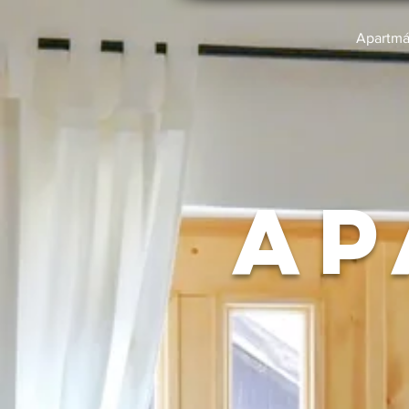
Apartm
ap