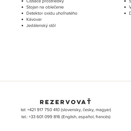
Čistiace prostriedky
S
Stojan na oblečenie
V
Detektor oxidu uhoľnatého
D
Kávovar
Jedálenský stôl
Rezervovať
tel: +421 917 750 410 (slovensky, česky, magyar)
tel.: +33 601 099 816 (English, español, francés)