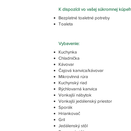
K dispozícii vo vašej súkromnej kúpeľn
Bezplatné toaletné potreby
Toaleta
Vybavenie:
Kuchynka
Chladnička
Kávovar
Čajová kanvica/kávovar
Mikrovlnná rúra
Kuchynský riad
Rýchlovarná kanvica
Vonkajší nábytok
Vonkajší jedálenský priestor
Sporák
Hriankovač
Gril
Jedálenský stôl