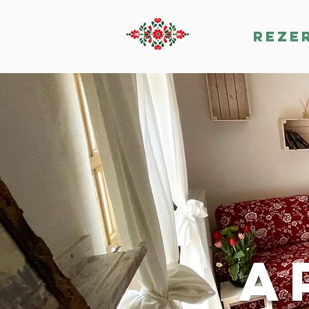
reze
a