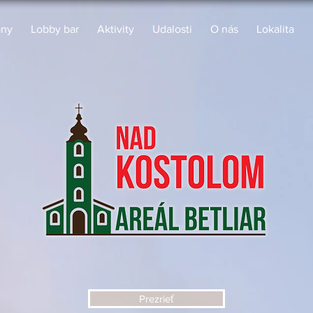
ány
Lobby bar
Aktivity
Udalosti
O nás
Lokalita
Prezrieť