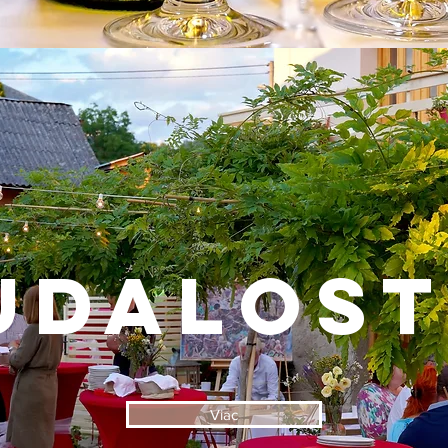
udalost
Viac