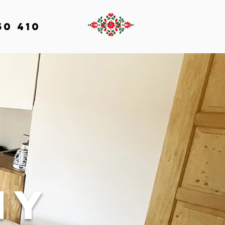
50 410
ny