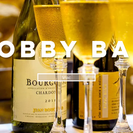
obby b
Viac