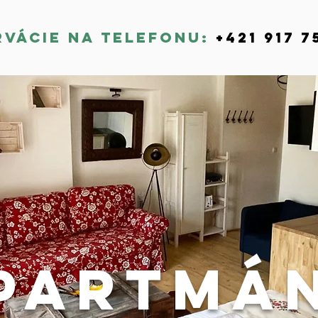
rvácie na telefonu:
+421 917 7
partmá